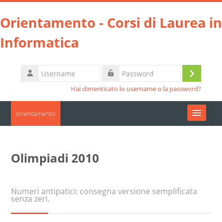
Vai al contenuto principale
Orientamento - Corsi di Laurea in
Informatica
Username
Login
Password
Hai dimenticato lo username o la password?
orientamento
Moodle community
Olimpiadi 2010
UniTO
HelpDesk
Numeri antipatici: consegna versione semplificata
senza zeri.
Italiano ‎(it)‎