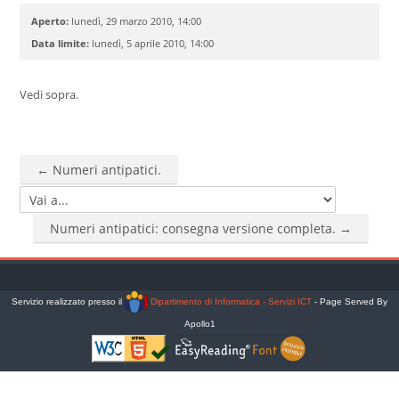
Cerca
Aperto:
lunedì, 29 marzo 2010, 14:00
corsi
Invia
Data limite:
lunedì, 5 aprile 2010, 14:00
Vedi sopra.
← Numeri antipatici.
Vai a...
Numeri antipatici: consegna versione completa. →
Servizio realizzato presso il
Dipartimento di Informatica - Servizi ICT
- Page Served By
Apollo1