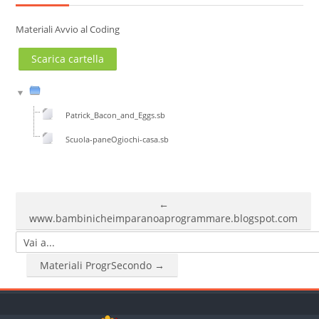
Cerca
Materiali Avvio al Coding
corsi
Invia
Scarica cartella
Patrick_Bacon_and_Eggs.sb
Scuola-paneOgiochi-casa.sb
←
www.bambinicheimparanoaprogrammare.blogspot.com
Vai a...
Materiali ProgrSecondo →