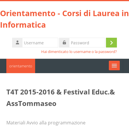
Vai al contenuto principale
Orientamento - Corsi di Laurea in
Informatica
Username
Login
Password
Hai dimenticato lo username o la password?
orientamento
Moodle community
T4T 2015-2016 & Festival Educ.&
UniTO
AssTommaseo
HelpDesk
Materiali Avvio alla programmazione
Italiano ‎(it)‎