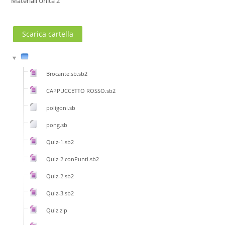
Materiali Unità 2
Cerca
corsi
Invia
Scarica cartella
Brocante.sb.sb2
CAPPUCCETTO ROSSO.sb2
poligoni.sb
pong.sb
Quiz-1.sb2
Quiz-2 conPunti.sb2
Quiz-2.sb2
Quiz-3.sb2
Quiz.zip