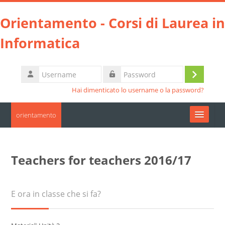
Vai al contenuto principale
Orientamento - Corsi di Laurea in
Informatica
Username
Login
Password
Hai dimenticato lo username o la password?
orientamento
Moodle community
Teachers for teachers 2016/17
UniTO
HelpDesk
E ora in classe che si fa?
Italiano ‎(it)‎