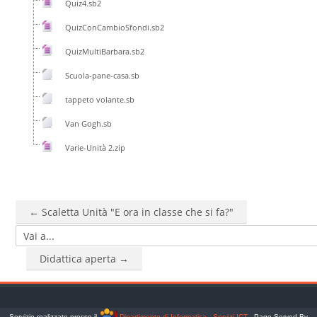
Quiz4.sb2
QuizConCambioSfondi.sb2
QuizMultiBarbara.sb2
Scuola-pane-casa.sb
tappeto volante.sb
Van Gogh.sb
Varie-Unità 2.zip
← Scaletta Unità "E ora in classe che si fa?"
Vai a...
Didattica aperta →
Servizio realizzato presso il
Dipartimento di Informatica - Servizi ICT
- Page Served By