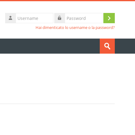
Username
Login
Password
Hai dimenticato lo username o la password?
Cerca
corsi
Invia