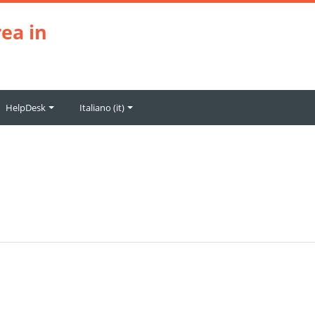
ea in
HelpDesk
Italiano ‎(it)‎