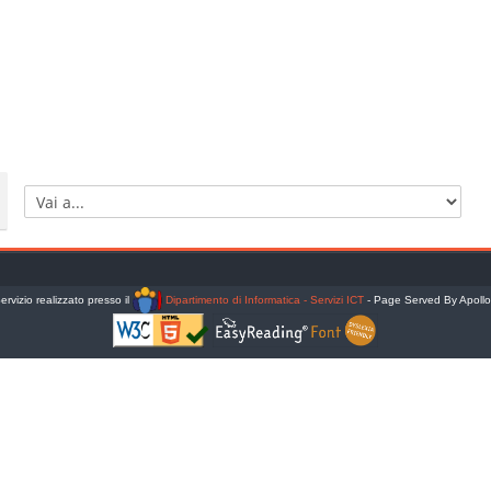
Vai a...
ervizio realizzato presso il
Dipartimento di Informatica - Servizi ICT
- Page Served By Apoll