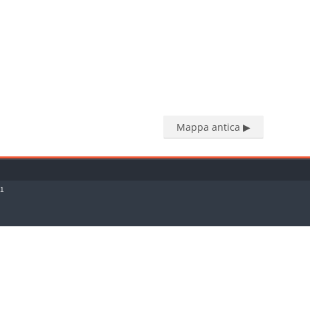
Mappa antica ▶︎
o1