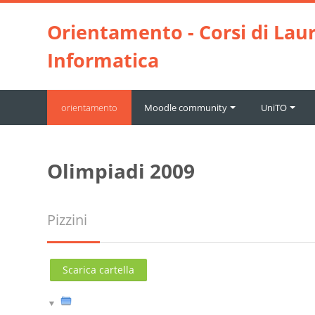
Vai al contenuto principale
Orientamento - Corsi di Laur
Informatica
orientamento
Moodle community
UniTO
Olimpiadi 2009
Pizzini
Scarica cartella