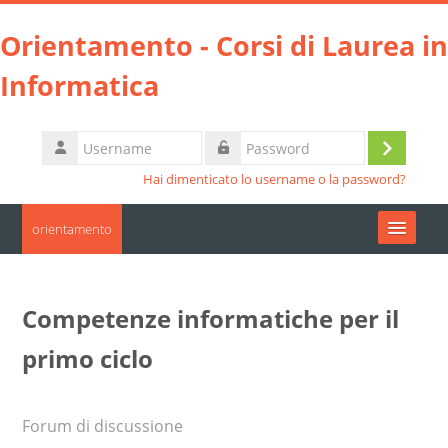
Vai al contenuto principale
Orientamento - Corsi di Laurea in
Informatica
Username
Login
Password
Hai dimenticato lo username o la password?
orientamento
Moodle community
Competenze informatiche per il
UniTO
primo ciclo
HelpDesk
Forum di discussione
Italiano ‎(it)‎