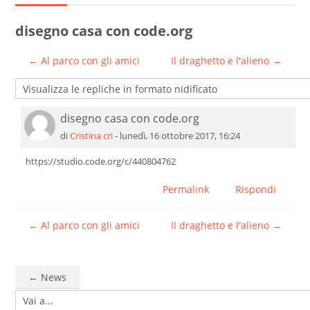
Cerca
disegno casa con code.org
corsi
Invia
← Al parco con gli amici
Il draghetto e l'alieno →
disegno casa con code.org
Numero di risposte: 0
di
Cristina cri
-
lunedì, 16 ottobre 2017, 16:24
https://studio.code.org/c/440804762
Permalink
Rispondi
← Al parco con gli amici
Il draghetto e l'alieno →
← News
Vai a...