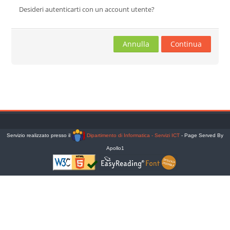
Desideri autenticarti con un account utente?
Cerca
corsi
Invia
Annulla
Continua
Servizio realizzato presso il
Dipartimento di Informatica - Servizi ICT
- Page Served By
Apollo1