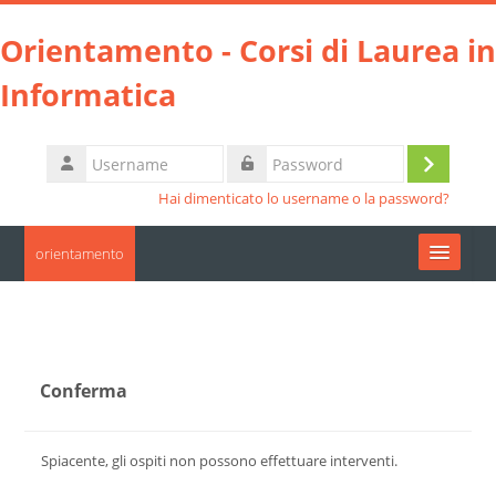
Vai al contenuto principale
Orientamento - Corsi di Laurea in
Informatica
Username
Login
Password
Hai dimenticato lo username o la password?
orientamento
Moodle community
UniTO
Conferma
HelpDesk
Spiacente, gli ospiti non possono effettuare interventi.
Italiano ‎(it)‎