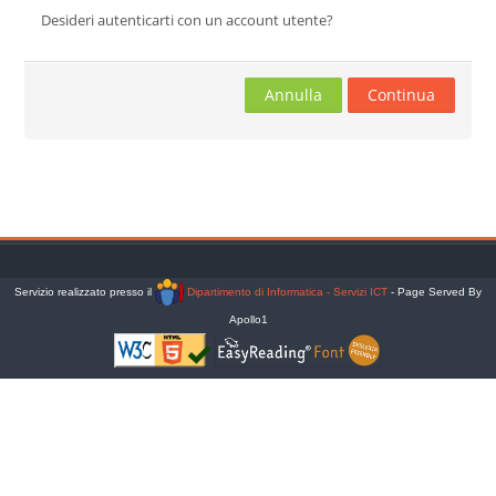
Desideri autenticarti con un account utente?
Cerca
corsi
Invia
Annulla
Continua
Servizio realizzato presso il
Dipartimento di Informatica - Servizi ICT
- Page Served By
Apollo1