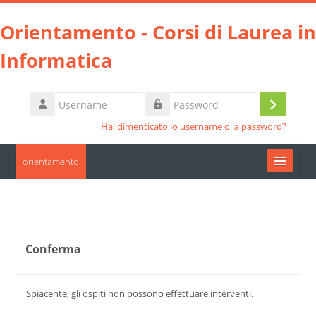
Vai al contenuto principale
Orientamento - Corsi di Laurea in
Informatica
Username
Login
Password
Hai dimenticato lo username o la password?
orientamento
Moodle community
UniTO
Conferma
HelpDesk
Spiacente, gli ospiti non possono effettuare interventi.
Italiano ‎(it)‎