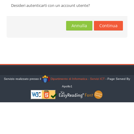
Desideri autenticarti con un account utente?
Cerca
corsi
Invia
Annulla
Continua
Servizio realizzato presso il
Dipartimento di Informatica - Servizi ICT
- Page Served By
Apollo1