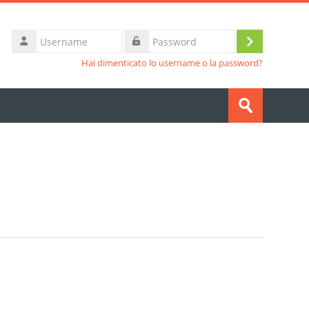
Username
Login
Password
Hai dimenticato lo username o la password?
Cerca
corsi
Invia