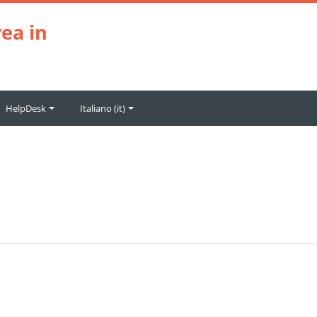
ea in
HelpDesk
Italiano ‎(it)‎
i forum