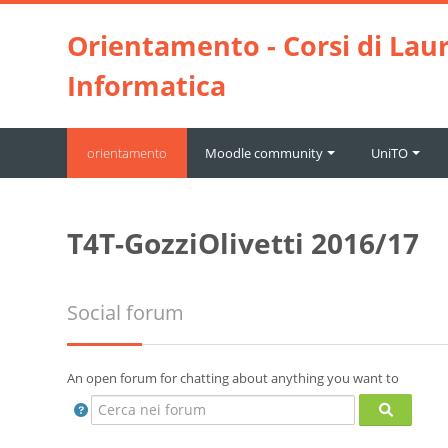
Vai al contenuto principale
Orientamento - Corsi di Laur
Informatica
orientamento
Moodle community
UniTO
T4T-GozziOlivetti 2016/17
Social forum
An open forum for chatting about anything you want to
Cerca nei forum
Cerca ne