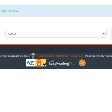
 discussione
Vai a...
ervizio realizzato presso il
Dipartimento di Informatica - Servizi ICT
- Page Served By Apoll