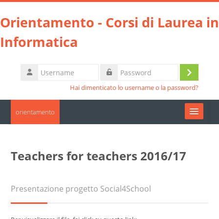
Vai al contenuto principale
Orientamento - Corsi di Laurea in
Informatica
Username
Login
Password
Hai dimenticato lo username o la password?
orientamento
Moodle community
Teachers for teachers 2016/17
UniTO
HelpDesk
Presentazione progetto Social4School
Italiano ‎(it)‎