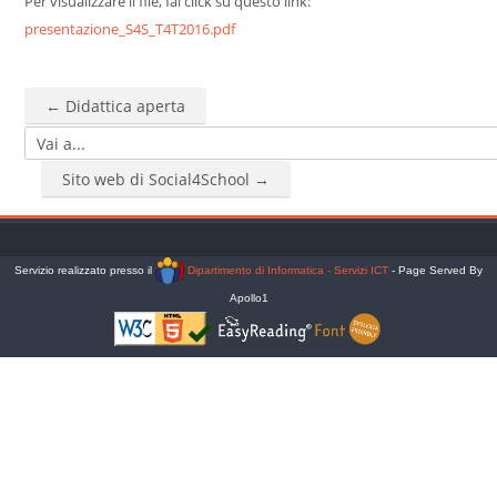
Per visualizzare il file, fai click su questo link:
Cerca
presentazione_S4S_T4T2016.pdf
corsi
Invia
← Didattica aperta
Vai a...
Sito web di Social4School →
Servizio realizzato presso il
Dipartimento di Informatica - Servizi ICT
- Page Served By
Apollo1