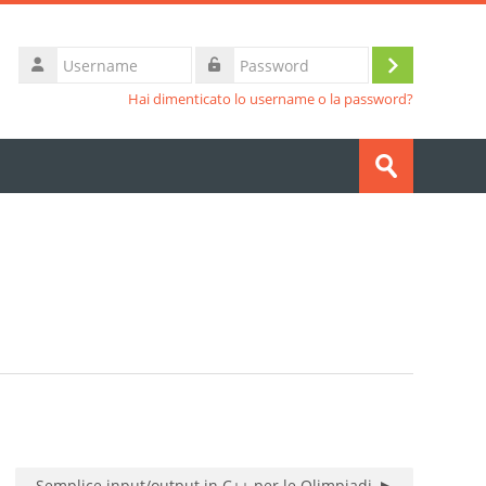
Username
Login
Password
Hai dimenticato lo username o la password?
Cerca
corsi
Invia
Semplice input/output in C++ per le Olimpiadi. ▶︎