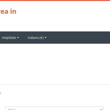
ea in
HelpDesk
Italiano ‎(it)‎
p