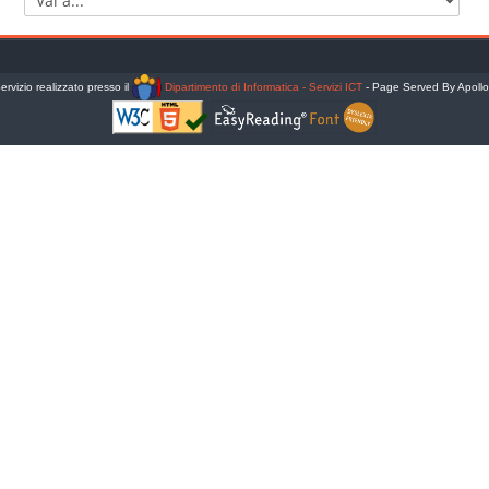
Vai a...
ervizio realizzato presso il
Dipartimento di Informatica - Servizi ICT
- Page Served By Apoll