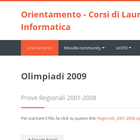
Vai al contenuto principale
Orientamento - Corsi di Laur
Informatica
orientamento
Moodle community
UniTO
Olimpiadi 2009
Prove Regionali 2001-2008
Per scaricare il file, fai click su questo link:
Regionali_2001-2008.zi
◀︎ Forum News