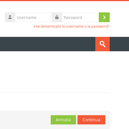
Username
Login
Password
Hai dimenticato lo username o la password?
Cerca
corsi
Invia
Annulla
Continua