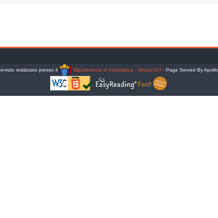
ervizio realizzato presso il
Dipartimento di Informatica - Servizi ICT
- Page Served By Apoll