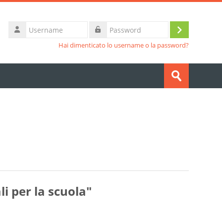
Username
Login
Password
Hai dimenticato lo username o la password?
Cerca
corsi
Invia
i per la scuola"