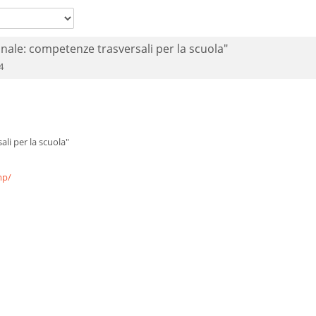
ale: competenze trasversali per la scuola"
4
li per la scuola"
mp/