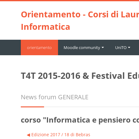
Vai al contenuto principale
Orientamento - Corsi di Laur
Informatica
orientamento
Moodle community
UniTO
T4T 2015-2016 & Festival 
News forum GENERALE
corso "Informatica e pensiero c
◀︎ Edizione 2017 / 18 di Bebras