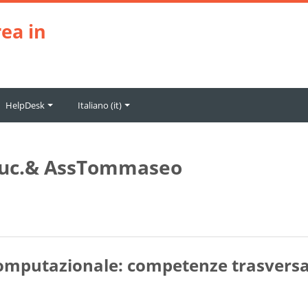
ea in
HelpDesk
Italiano ‎(it)‎
Educ.& AssTommaseo
omputazionale: competenze trasversal