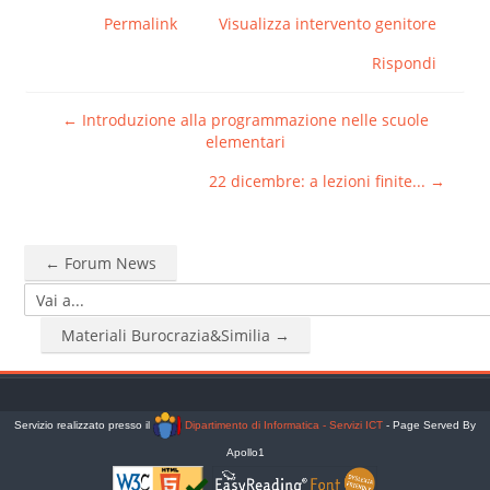
Permalink
Visualizza intervento genitore
Rispondi
← Introduzione alla programmazione nelle scuole
elementari
22 dicembre: a lezioni finite... →
← Forum News
Vai a...
Materiali Burocrazia&Similia →
Servizio realizzato presso il
Dipartimento di Informatica - Servizi ICT
- Page Served By
Apollo1