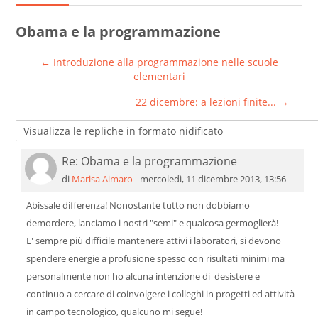
Cerca
Obama e la programmazione
corsi
Invia
← Introduzione alla programmazione nelle scuole
elementari
22 dicembre: a lezioni finite... →
Re: Obama e la programmazione
Numero di risposte: 0
di
Marisa Aimaro
-
mercoledì, 11 dicembre 2013, 13:56
Abissale differenza! Nonostante tutto non dobbiamo
demordere, lanciamo i nostri "semi" e qualcosa germoglierà!
E' sempre più difficile mantenere attivi i laboratori, si devono
spendere energie a profusione spesso con risultati minimi ma
personalmente non ho alcuna intenzione di desistere e
continuo a cercare di coinvolgere i colleghi in progetti ed attività
in campo tecnologico, qualcuno mi segue!