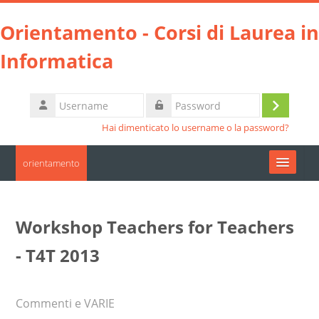
Vai al contenuto principale
Orientamento - Corsi di Laurea in
Informatica
Username
Login
Password
Hai dimenticato lo username o la password?
orientamento
Moodle community
Workshop Teachers for Teachers
UniTO
- T4T 2013
HelpDesk
Commenti e VARIE
Italiano ‎(it)‎