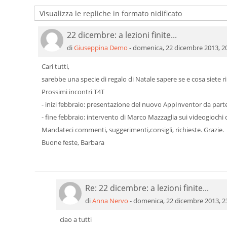
22 dicembre: a lezioni finite...
Numero di risposte: 1
di
Giuseppina Demo
-
domenica, 22 dicembre 2013, 2
Cari tutti,
sarebbe una specie di regalo di Natale sapere se e cosa siete ri
Prossimi incontri T4T
- inizi febbraio: presentazione del nuovo AppInventor da parte
- fine febbraio: intervento di Marco Mazzaglia sui videogiochi d
Mandateci commenti, suggerimenti,consigli, richieste. Grazie.
Buone feste, Barbara
Re: 22 dicembre: a lezioni finite...
In riposta a Giuseppina Demo
di
Anna Nervo
-
domenica, 22 dicembre 2013, 2
ciao a tutti