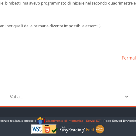
iei bimbetti, ma avevo programmato di iniziare nel secondo quadrimestre e c
iani per quelli della primaria diventa impossibile esserci :)
Permal
Vai a...
ervizio realizzato presso il
Dipartimento di Informatica - Servizi ICT
- Page Served By Apoll