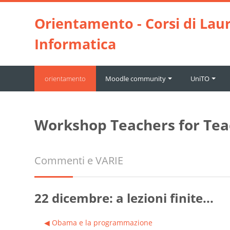
Vai al contenuto principale
Orientamento - Corsi di Laur
Informatica
orientamento
Moodle community
UniTO
Workshop Teachers for Teac
Commenti e VARIE
22 dicembre: a lezioni finite...
◀︎ Obama e la programmazione