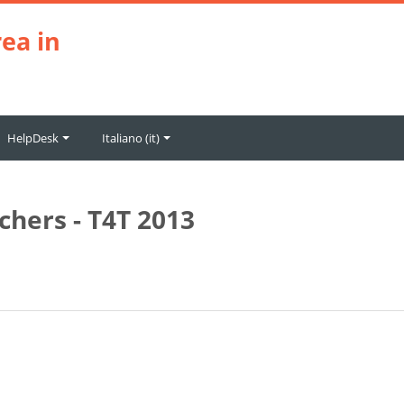
ea in
HelpDesk
Italiano ‎(it)‎
hers - T4T 2013