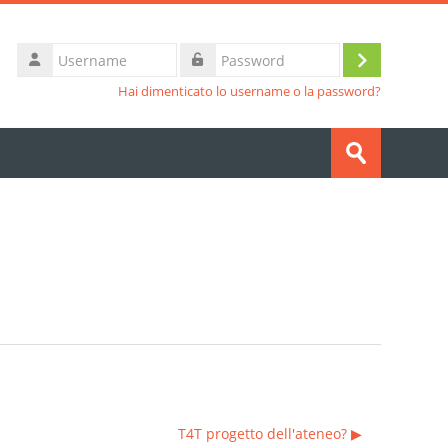
Username
Login
Password
Hai dimenticato lo username o la password?
Cerca
corsi
Invia
T4T progetto dell'ateneo? ▶︎