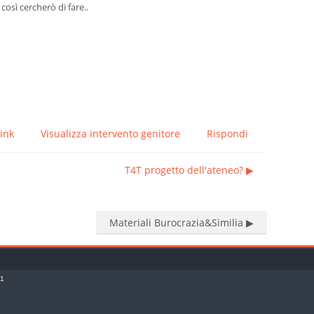
osì cercherò di fare..
ink
Visualizza intervento genitore
Rispondi
T4T progetto dell'ateneo? ▶︎
Materiali Burocrazia&Similia ▶︎
o1