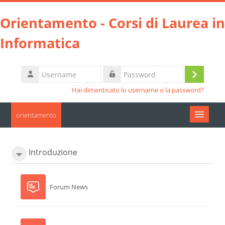
Vai al contenuto principale
Orientamento - Corsi di Laurea in
Informatica
Username
Login
Password
Hai dimenticato lo username o la password?
orientamento
Moodle community
Introduzione
UniTO
Forum News
HelpDesk
Italiano ‎(it)‎